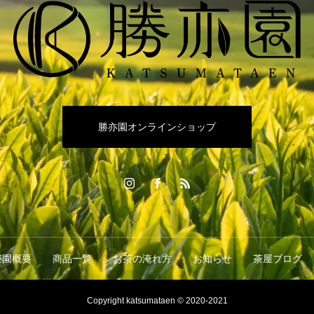
勝亦園オンラインショップ
茶園概要
商品一覧
お茶の淹れ方
お知らせ
茶屋ブログ
Copyright katsumataen © 2020-2021