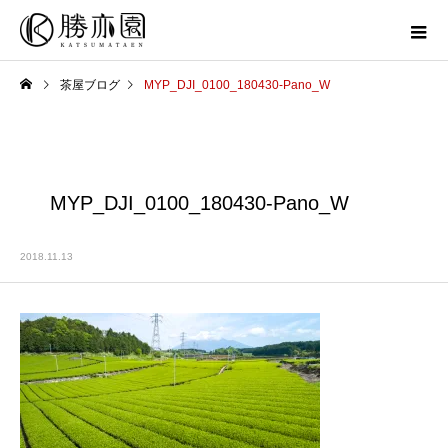
茶屋ブログ
MYP_DJI_0100_180430-Pano_W
MYP_DJI_0100_180430-Pano_W
2018.11.13