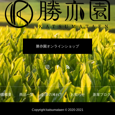
勝亦園オンラインショップ
茶園概要
商品一覧
お茶の淹れ方
お知らせ
茶屋ブログ
Copyright katsumataen © 2020-2021